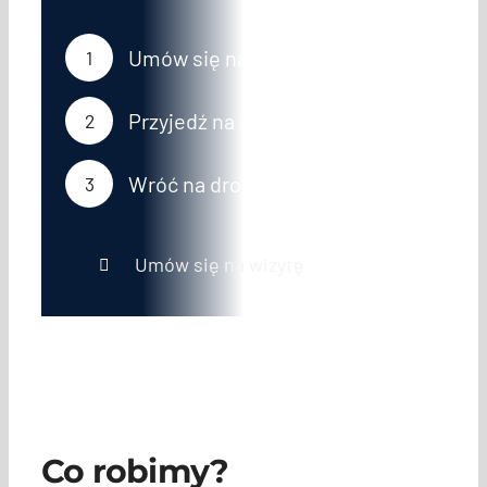
Umów się na wizytę
1
Przyjedź na umówiony termin
2
Wróć na drogę bez obaw
3
Umów się na wizytę
Co robimy?