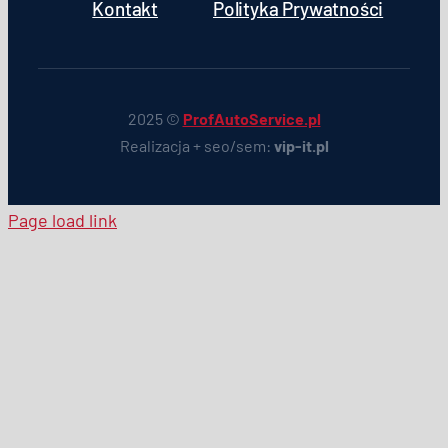
Kontakt
Polityka Prywatności
2025 ©
ProfAutoService.pl
Realizacja + seo/sem:
vip-it.pl
Page load link