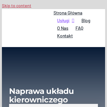
Skip to content
Strona Główna
Usługi
Blog
O Nas
FAQ
Kontakt
Naprawa układu
kierowniczego