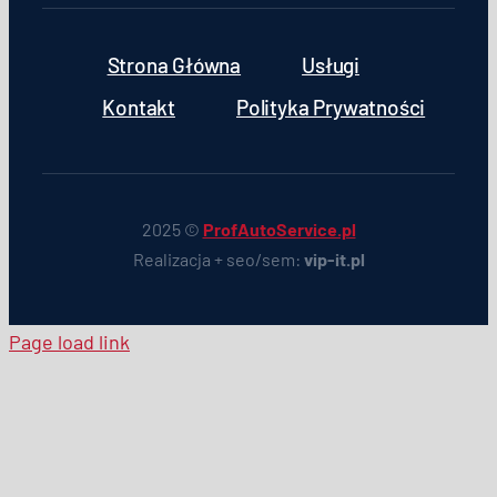
Strona Główna
Usługi
Kontakt
Polityka Prywatności
2025 ©
ProfAutoService.pl
Realizacja + seo/sem:
vip-it.pl
Page load link