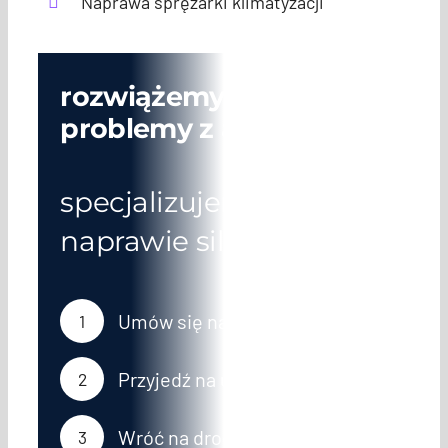
Naprawa sprężarki klimatyzacji
rozwiążemy Twoje
problemy z autem
specjalizujemy się w
naprawie silników
Umów się na wizytę
1
Przyjedź na umówiony termin
2
Wróć na drogę bez obaw
3